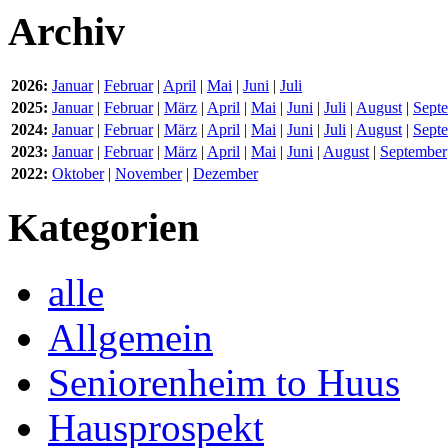
Archiv
2026:
Januar
|
Februar
|
April
|
Mai
|
Juni
|
Juli
2025:
Januar
|
Februar
|
März
|
April
|
Mai
|
Juni
|
Juli
|
August
|
Sept
2024:
Januar
|
Februar
|
März
|
April
|
Mai
|
Juni
|
Juli
|
August
|
Sept
2023:
Januar
|
Februar
|
März
|
April
|
Mai
|
Juni
|
August
|
September
2022:
Oktober
|
November
|
Dezember
Kategorien
alle
Allgemein
Seniorenheim to Huus
Hausprospekt