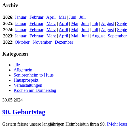
Archiv
2026:
Januar
|
Februar
|
April
|
Mai
|
Juni
|
Juli
2025:
Januar
|
Februar
|
März
|
April
|
Mai
|
Juni
|
Juli
|
August
|
Sept
2024:
Januar
|
Februar
|
März
|
April
|
Mai
|
Juni
|
Juli
|
August
|
Sept
2023:
Januar
|
Februar
|
März
|
April
|
Mai
|
Juni
|
August
|
September
2022:
Oktober
|
November
|
Dezember
Kategorien
alle
Allgemein
Seniorenheim to Huus
Hausprospekt
Veranstaltungen
Kochen am Donnerstag
30.05.2024
90. Geburtstag
Gestern feierte unsere langjährigen Heimbeirätin ihren 90.
[Mehr les