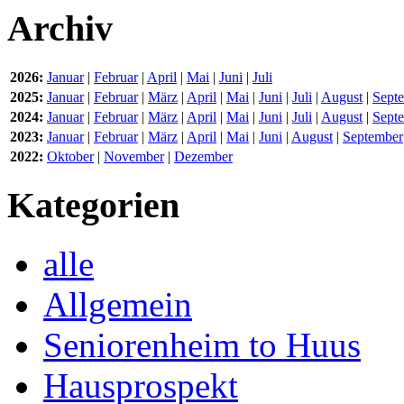
Archiv
2026:
Januar
|
Februar
|
April
|
Mai
|
Juni
|
Juli
2025:
Januar
|
Februar
|
März
|
April
|
Mai
|
Juni
|
Juli
|
August
|
Sept
2024:
Januar
|
Februar
|
März
|
April
|
Mai
|
Juni
|
Juli
|
August
|
Sept
2023:
Januar
|
Februar
|
März
|
April
|
Mai
|
Juni
|
August
|
September
2022:
Oktober
|
November
|
Dezember
Kategorien
alle
Allgemein
Seniorenheim to Huus
Hausprospekt