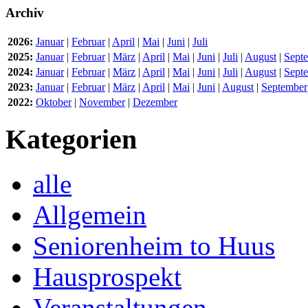
Archiv
2026:
Januar
|
Februar
|
April
|
Mai
|
Juni
|
Juli
2025:
Januar
|
Februar
|
März
|
April
|
Mai
|
Juni
|
Juli
|
August
|
Sept
2024:
Januar
|
Februar
|
März
|
April
|
Mai
|
Juni
|
Juli
|
August
|
Sept
2023:
Januar
|
Februar
|
März
|
April
|
Mai
|
Juni
|
August
|
September
2022:
Oktober
|
November
|
Dezember
Kategorien
alle
Allgemein
Seniorenheim to Huus
Hausprospekt
Veranstaltungen