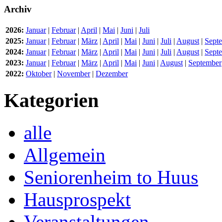
Archiv
2026:
Januar
|
Februar
|
April
|
Mai
|
Juni
|
Juli
2025:
Januar
|
Februar
|
März
|
April
|
Mai
|
Juni
|
Juli
|
August
|
Sept
2024:
Januar
|
Februar
|
März
|
April
|
Mai
|
Juni
|
Juli
|
August
|
Sept
2023:
Januar
|
Februar
|
März
|
April
|
Mai
|
Juni
|
August
|
September
2022:
Oktober
|
November
|
Dezember
Kategorien
alle
Allgemein
Seniorenheim to Huus
Hausprospekt
Veranstaltungen