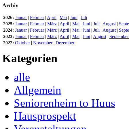
Archiv
2026:
Januar
|
Februar
|
April
|
Mai
|
Juni
|
Juli
2025:
Januar
|
Februar
|
März
|
April
|
Mai
|
Juni
|
Juli
|
August
|
Sept
2024:
Januar
|
Februar
|
März
|
April
|
Mai
|
Juni
|
Juli
|
August
|
Sept
2023:
Januar
|
Februar
|
März
|
April
|
Mai
|
Juni
|
August
|
September
2022:
Oktober
|
November
|
Dezember
Kategorien
alle
Allgemein
Seniorenheim to Huus
Hausprospekt
Veranstaltungen