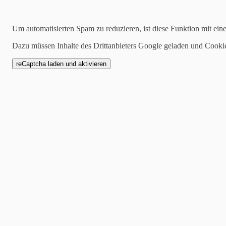
Archiv
Um automatisierten Spam zu reduzieren, ist diese Funktion mit ein
2026:
Januar
|
Februar
|
April
|
Mai
|
Juni
|
Juli
2025:
Januar
|
Februar
|
März
|
April
|
Mai
|
Juni
|
Juli
|
August
|
Sept
Dazu müssen Inhalte des Drittanbieters Google geladen und Cooki
2024:
Januar
|
Februar
|
März
|
April
|
Mai
|
Juni
|
Juli
|
August
|
Sept
2023:
Januar
|
Februar
|
März
|
April
|
Mai
|
Juni
|
August
|
September
2022:
Oktober
|
November
|
Dezember
Kategorien
alle
Allgemein
Seniorenheim to Huus
Hausprospekt
Veranstaltungen