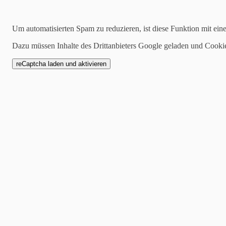
Archiv
Um automatisierten Spam zu reduzieren, ist diese Funktion mit ein
2026:
Januar
|
Februar
|
April
|
Mai
|
Juni
|
Juli
2025:
Januar
|
Februar
|
März
|
April
|
Mai
|
Juni
|
Juli
|
August
|
Sept
Dazu müssen Inhalte des Drittanbieters Google geladen und Cooki
2024:
Januar
|
Februar
|
März
|
April
|
Mai
|
Juni
|
Juli
|
August
|
Sept
2023:
Januar
|
Februar
|
März
|
April
|
Mai
|
Juni
|
August
|
September
2022:
Oktober
|
November
|
Dezember
Kategorien
alle
Allgemein
Seniorenheim to Huus
Hausprospekt
Veranstaltungen