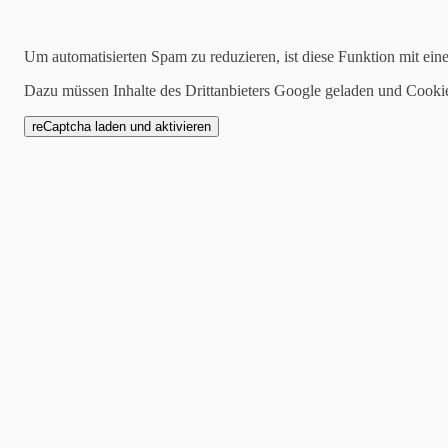
Archiv
Um automatisierten Spam zu reduzieren, ist diese Funktion mit ein
2026:
Januar
|
Februar
|
April
|
Mai
|
Juni
|
Juli
2025:
Januar
|
Februar
|
März
|
April
|
Mai
|
Juni
|
Juli
|
August
|
Sept
Dazu müssen Inhalte des Drittanbieters Google geladen und Cooki
2024:
Januar
|
Februar
|
März
|
April
|
Mai
|
Juni
|
Juli
|
August
|
Sept
2023:
Januar
|
Februar
|
März
|
April
|
Mai
|
Juni
|
August
|
September
2022:
Oktober
|
November
|
Dezember
Kategorien
alle
Allgemein
Seniorenheim to Huus
Hausprospekt
Veranstaltungen