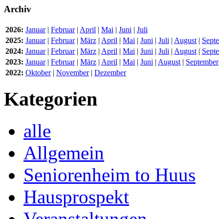
Archiv
2026:
Januar
|
Februar
|
April
|
Mai
|
Juni
|
Juli
2025:
Januar
|
Februar
|
März
|
April
|
Mai
|
Juni
|
Juli
|
August
|
Sept
2024:
Januar
|
Februar
|
März
|
April
|
Mai
|
Juni
|
Juli
|
August
|
Sept
2023:
Januar
|
Februar
|
März
|
April
|
Mai
|
Juni
|
August
|
September
2022:
Oktober
|
November
|
Dezember
Kategorien
alle
Allgemein
Seniorenheim to Huus
Hausprospekt
Veranstaltungen