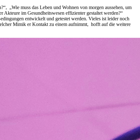
rden?“, „Wie muss das Leben und Wohnen von morgen aussehen, um
 Akteure im Gesundheitswesen effizienter gestaltet werden?“
edingungen entwickelt und getestet werden. Vieles ist leider noch
welcher Mimik er Kontakt zu einem aufnimmt, hofft auf die weitere