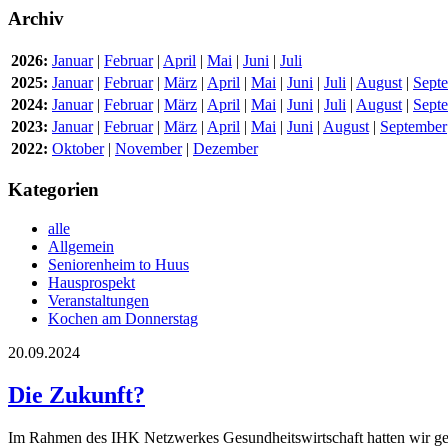
Archiv
2026:
Januar
|
Februar
|
April
|
Mai
|
Juni
|
Juli
2025:
Januar
|
Februar
|
März
|
April
|
Mai
|
Juni
|
Juli
|
August
|
Sept
2024:
Januar
|
Februar
|
März
|
April
|
Mai
|
Juni
|
Juli
|
August
|
Sept
2023:
Januar
|
Februar
|
März
|
April
|
Mai
|
Juni
|
August
|
September
2022:
Oktober
|
November
|
Dezember
Kategorien
alle
Allgemein
Seniorenheim to Huus
Hausprospekt
Veranstaltungen
Kochen am Donnerstag
20.09.2024
Die Zukunft?
Im Rahmen des IHK Netzwerkes Gesundheitswirtschaft hatten wir geste