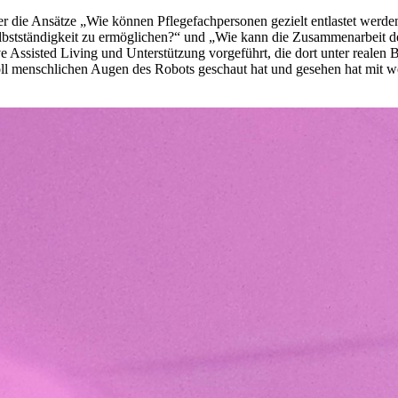
er die Ansätze „Wie können Pflegefachpersonen gezielt entlastet we
bstständigkeit zu ermöglichen?“ und „Wie kann die Zusammenarbeit der
 Assisted Living und Unterstützung vorgeführt, die dort unter realen B
voll menschlichen Augen des Robots geschaut hat und gesehen hat mit 