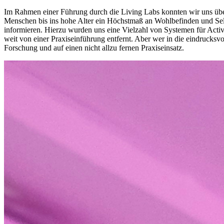
Im Rahmen einer Führung durch die Living Labs konnten wir uns üb
Menschen bis ins hohe Alter ein Höchstmaß an Wohlbefinden und Sel
informieren. Hierzu wurden uns eine Vielzahl von Systemen für Active
weit von einer Praxiseinführung entfernt. Aber wer in die eindrucks
Forschung und auf einen nicht allzu fernen Praxiseinsatz.