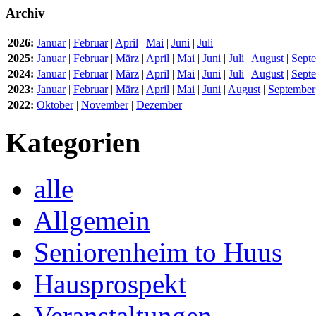
Archiv
2026:
Januar
|
Februar
|
April
|
Mai
|
Juni
|
Juli
2025:
Januar
|
Februar
|
März
|
April
|
Mai
|
Juni
|
Juli
|
August
|
Sept
2024:
Januar
|
Februar
|
März
|
April
|
Mai
|
Juni
|
Juli
|
August
|
Sept
2023:
Januar
|
Februar
|
März
|
April
|
Mai
|
Juni
|
August
|
September
2022:
Oktober
|
November
|
Dezember
Kategorien
alle
Allgemein
Seniorenheim to Huus
Hausprospekt
Veranstaltungen