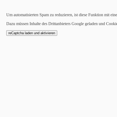
Archiv
Um automatisierten Spam zu reduzieren, ist diese Funktion mit ein
2026:
Januar
|
Februar
|
April
|
Mai
|
Juni
|
Juli
2025:
Januar
|
Februar
|
März
|
April
|
Mai
|
Juni
|
Juli
|
August
|
Sept
Dazu müssen Inhalte des Drittanbieters Google geladen und Cooki
2024:
Januar
|
Februar
|
März
|
April
|
Mai
|
Juni
|
Juli
|
August
|
Sept
2023:
Januar
|
Februar
|
März
|
April
|
Mai
|
Juni
|
August
|
September
2022:
Oktober
|
November
|
Dezember
Kategorien
alle
Allgemein
Seniorenheim to Huus
Hausprospekt
Veranstaltungen