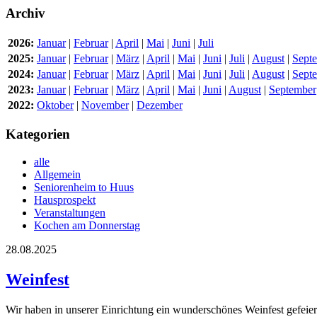
Archiv
2026:
Januar
|
Februar
|
April
|
Mai
|
Juni
|
Juli
2025:
Januar
|
Februar
|
März
|
April
|
Mai
|
Juni
|
Juli
|
August
|
Sept
2024:
Januar
|
Februar
|
März
|
April
|
Mai
|
Juni
|
Juli
|
August
|
Sept
2023:
Januar
|
Februar
|
März
|
April
|
Mai
|
Juni
|
August
|
September
2022:
Oktober
|
November
|
Dezember
Kategorien
alle
Allgemein
Seniorenheim to Huus
Hausprospekt
Veranstaltungen
Kochen am Donnerstag
28.08.2025
Weinfest
Wir haben in unserer Einrichtung ein wunderschönes Weinfest gefeie