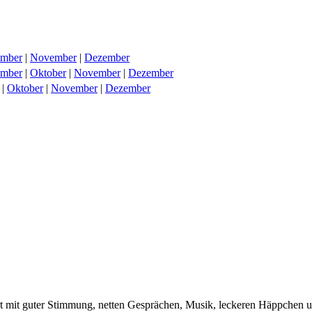
ember
|
November
|
Dezember
ember
|
Oktober
|
November
|
Dezember
|
Oktober
|
November
|
Dezember
rt mit guter Stimmung, netten Gesprächen, Musik, leckeren Häppchen 