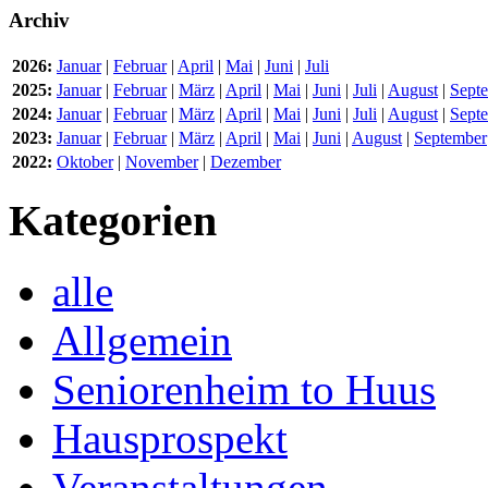
Archiv
2026:
Januar
|
Februar
|
April
|
Mai
|
Juni
|
Juli
2025:
Januar
|
Februar
|
März
|
April
|
Mai
|
Juni
|
Juli
|
August
|
Sept
2024:
Januar
|
Februar
|
März
|
April
|
Mai
|
Juni
|
Juli
|
August
|
Sept
2023:
Januar
|
Februar
|
März
|
April
|
Mai
|
Juni
|
August
|
September
2022:
Oktober
|
November
|
Dezember
Kategorien
alle
Allgemein
Seniorenheim to Huus
Hausprospekt
Veranstaltungen