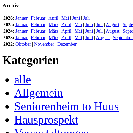
Archiv
2026:
Januar
|
Februar
|
April
|
Mai
|
Juni
|
Juli
2025:
Januar
|
Februar
|
März
|
April
|
Mai
|
Juni
|
Juli
|
August
|
Sept
2024:
Januar
|
Februar
|
März
|
April
|
Mai
|
Juni
|
Juli
|
August
|
Sept
2023:
Januar
|
Februar
|
März
|
April
|
Mai
|
Juni
|
August
|
September
2022:
Oktober
|
November
|
Dezember
Kategorien
alle
Allgemein
Seniorenheim to Huus
Hausprospekt
Veranstaltungen