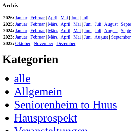
Archiv
2026:
Januar
|
Februar
|
April
|
Mai
|
Juni
|
Juli
2025:
Januar
|
Februar
|
März
|
April
|
Mai
|
Juni
|
Juli
|
August
|
Sept
2024:
Januar
|
Februar
|
März
|
April
|
Mai
|
Juni
|
Juli
|
August
|
Sept
2023:
Januar
|
Februar
|
März
|
April
|
Mai
|
Juni
|
August
|
September
2022:
Oktober
|
November
|
Dezember
Kategorien
alle
Allgemein
Seniorenheim to Huus
Hausprospekt
Veranstaltungen