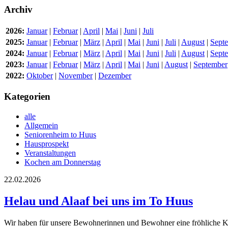
Archiv
2026:
Januar
|
Februar
|
April
|
Mai
|
Juni
|
Juli
2025:
Januar
|
Februar
|
März
|
April
|
Mai
|
Juni
|
Juli
|
August
|
Sept
2024:
Januar
|
Februar
|
März
|
April
|
Mai
|
Juni
|
Juli
|
August
|
Sept
2023:
Januar
|
Februar
|
März
|
April
|
Mai
|
Juni
|
August
|
September
2022:
Oktober
|
November
|
Dezember
Kategorien
alle
Allgemein
Seniorenheim to Huus
Hausprospekt
Veranstaltungen
Kochen am Donnerstag
22.02.2026
Helau und Alaaf bei uns im To Huus
Wir haben für unsere Bewohnerinnen und Bewohner eine fröhliche Kar