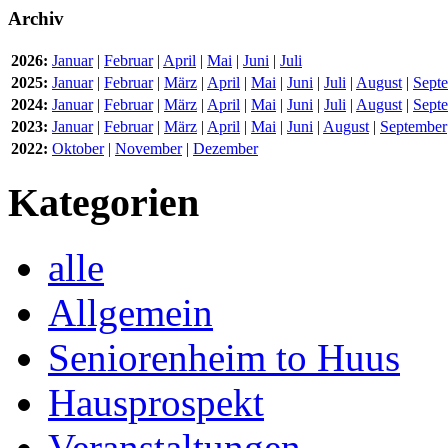
Archiv
2026:
Januar
|
Februar
|
April
|
Mai
|
Juni
|
Juli
2025:
Januar
|
Februar
|
März
|
April
|
Mai
|
Juni
|
Juli
|
August
|
Sept
2024:
Januar
|
Februar
|
März
|
April
|
Mai
|
Juni
|
Juli
|
August
|
Sept
2023:
Januar
|
Februar
|
März
|
April
|
Mai
|
Juni
|
August
|
September
2022:
Oktober
|
November
|
Dezember
Kategorien
alle
Allgemein
Seniorenheim to Huus
Hausprospekt
Veranstaltungen