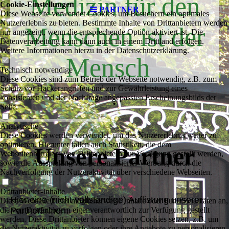
Medizin für den
Cookie-Einstellungen
PARTNER
Diese Webseite verwendet Cookies, um Besuchern ein optimales
Nutzererlebnis zu bieten. Bestimmte Inhalte von Drittanbietern werden
Menschen ist der
nur angezeigt, wenn die entsprechende Option aktiviert ist. Die
Datenverarbeitung kann dann auch in einem Drittland erfolgen.
Weitere Informationen hierzu in der Datenschutzerklärung.
Mensch
Technisch notwendige
Diese Cookies sind zum Betrieb der Webseite notwendig, z.B. zum
Schutz vor Hackerangriffen und zur Gewährleistung eines
.
konsistenten und der Nachfrage angepassten Erscheinungsbilds der
Seite.
Analytische
Diese Cookies werden verwendet, um das Nutzererlebnis weiter zu
optimieren. Hierunter fallen auch Statistiken, die dem
Unsere Partner
Webseitenbetreiber von Drittanbietern zur Verfügung gestellt werden,
sowie die Ausspielung von personalisierter Werbung durch die
Nachverfolgung der Nutzeraktivität über verschiedene Webseiten.
Drittanbieter-Inhalte
Hier eine (nicht vollständige) Auflistung unserer
Diese Webseite bietet möglicherweise Inhalte oder Funktionalitäten an,
die von Drittanbietern eigenverantwortlich zur Verfügung gestellt
Partnerfirmen:
werden. Diese Drittanbieter können eigene Cookies setzen, z.B. um
die Nutzeraktivität zu verfolgen oder ihre Angebote zu personalisieren