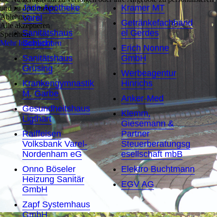
Jade Apotheke
Kramer MT
und zu optimieren.
Ablehnen
Varel
Getränkefachhand
Alle akzeptieren
Sanitätshaus
el Gerdes
Speichern
Schlicht
Mehr Informationen
Erich Nonne
Sanitätshaus
GmbH
Grüsing
Werbeagentur
Krankengymnastik
Hinrichs
M. Garbe
Anker-Med
Gesundheitshaus
Klemm,
Ligthart
Giesemann &
Raiffeisen
Partner
Volksbank Varel-
Steuerberatungsg
Nordenham eG
esellschaft mbB
Onno Böseler
Elektro Buchtmann
Heizung Sanitär
EGV AG
GmbH
Zapf Systemhaus
GmbH