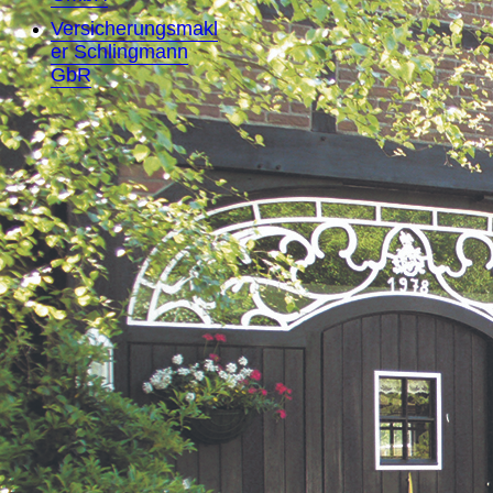
Versicherungsmakl
er Schlingmann
GbR